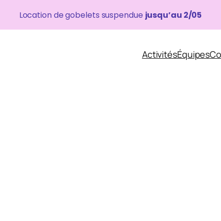
Location de gobelets suspendue
jusqu’au 2/05
Activités
Équipes
Co