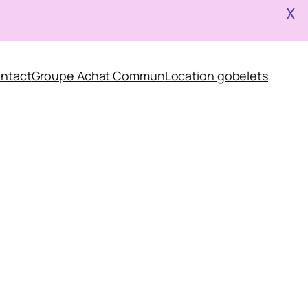
X
ntact
Groupe Achat Commun
Location gobelets