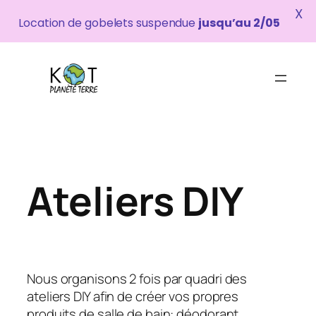
X
Location de gobelets suspendue
jusqu’au 2/05
Aller
au
contenu
Ateliers DIY
Nous organisons 2 fois par quadri des
ateliers DIY afin de créer vos propres
produits de salle de bain: déodorant,